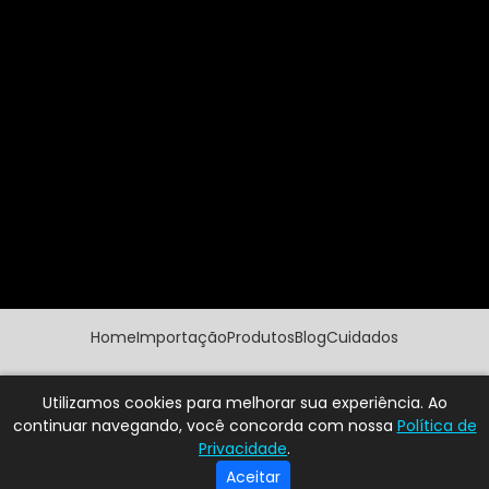
Home
Importação
Produtos
Blog
Cuidados
Prisma Arte Conservação 2024 Todos os direitos reservados. Criado
Utilizamos cookies para melhorar sua experiência. Ao
por
SPBR Marketing
continuar navegando, você concorda com nossa
Política de
Privacidade
.
Aceitar